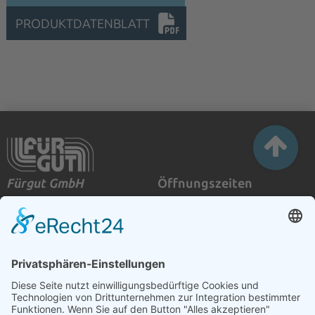
PRODUKTDATENBLATT
Fürgut GmbH
Öffnungszeiten
Lärchenweg 12
Montag - Donnerstag:
D-88459 Tannheim
08:00 - 17:00 Uhr
Telefon:
Freitag:
+49 (0) 8395 93 66 33
08:00 - 13:30 Uhr
Telefax:
Sprachauswahl
+49 (0) 8395 93 66 34